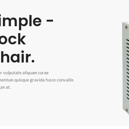
imple -
ock
hair.
r vulputate aliquam curae
entum quisque gravida fusce convallis
um at.