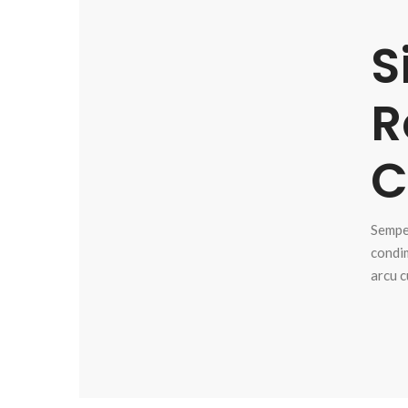
S
R
C
Sempe
condim
arcu c