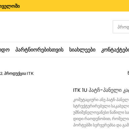
რთველოში
ᲧᲘᲓᲝ
ᲞᲐᲠᲢᲜᲘᲝᲠᲔᲑᲘᲡᲗᲕᲘᲡ
ᲡᲘᲐᲮᲚᲔᲔᲑᲘ
ᲙᲝᲜᲢᲐᲥᲢᲔᲑ
2. პროდუქცია ITK
ITK 1U პატჩ-პანელი კ
კომუტაციური ანუ პატჩ-პანელ
სტრუქტურირებული საკაბელო
უმნიშვნელოვანესი ნაწილი 
დიდი რაოდენობით, რომელიც
პორტებში სერვერებსა და გამ