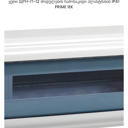
ყუთი ЩРН-П-12 მოდულების ჩამოსაკიდი პლასტმასის IP41
PRIME IEK