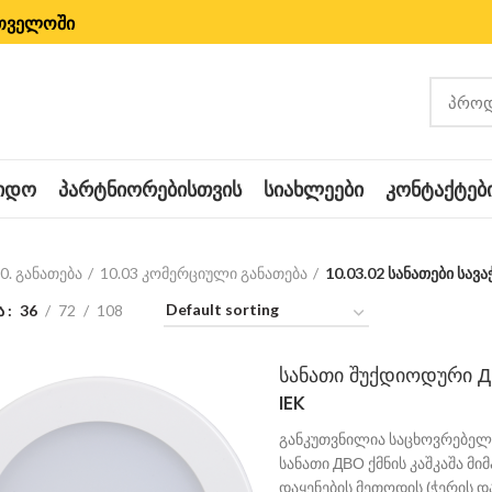
რთველოში
ᲧᲘᲓᲝ
ᲞᲐᲠᲢᲜᲘᲝᲠᲔᲑᲘᲡᲗᲕᲘᲡ
ᲡᲘᲐᲮᲚᲔᲔᲑᲘ
ᲙᲝᲜᲢᲐᲥᲢᲔᲑ
0. განათება
10.03 კომერციული განათება
10.03.02 სანათები სავ
ა
36
72
108
სანათი შუქდიოდური Д
IEK
განკუთვნილია საცხოვრებელი
სანათი ДВО ქმნის კაშკაშა მი
დაყენების მეთოდის (ჭერის დ