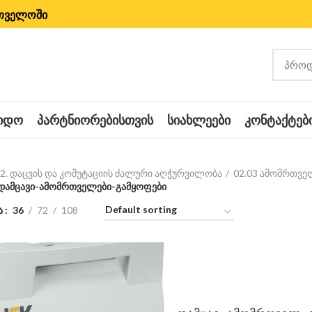
რთველოში
ᲧᲘᲓᲝ
ᲞᲐᲠᲢᲜᲘᲝᲠᲔᲑᲘᲡᲗᲕᲘᲡ
ᲡᲘᲐᲮᲚᲔᲔᲑᲘ
ᲙᲝᲜᲢᲐᲥᲢᲔᲑ
2. დაცვის და კომუტაციის ძალური აღჭურვილობა
02.03 ამომრთვე
2 დამცავი-ამომრთველები-გამყოფები
ა
36
72
108