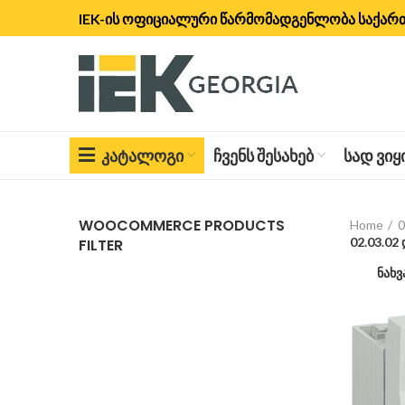
IEK-ის ოფიციალური წარმომადგენლობა საქა
ᲙᲐᲢᲐᲚᲝᲒᲘ
ᲩᲕᲔᲜᲡ ᲨᲔᲡᲐᲮᲔᲑ
ᲡᲐᲓ ᲕᲘ
WOOCOMMERCE PRODUCTS
Home
0
02.03.0
FILTER
ნახვ