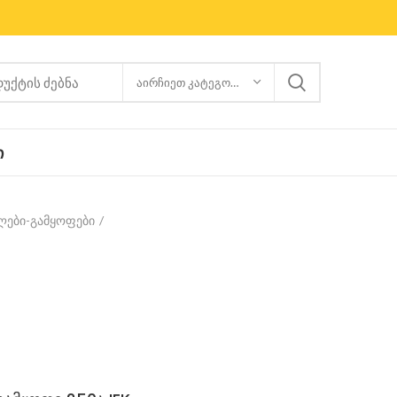
ᲐᲘᲠᲩᲘᲔᲗ ᲙᲐᲢᲔᲒᲝᲠᲘᲐ
Ი
ლები-გამყოფები