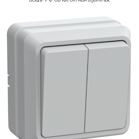
ВСк20-1-0-ОБ 10ა ОКТАВА თეთრი IEK