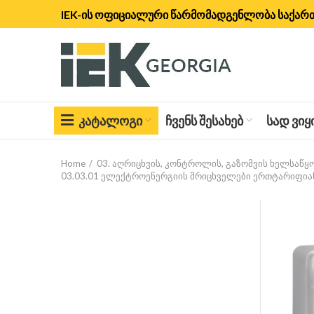
IEK-ის ოფიციალური წარმომადგენლობა საქა
ᲙᲐᲢᲐᲚᲝᲒᲘ
ᲩᲕᲔᲜᲡ ᲨᲔᲡᲐᲮᲔᲑ
ᲡᲐᲓ ᲕᲘ
Home
03. აღრიცხვის, კონტროლის, გაზომვის ხელსაწ
03.03.01 ელექტროენერგიის მრიცხველები ერთტარიფია