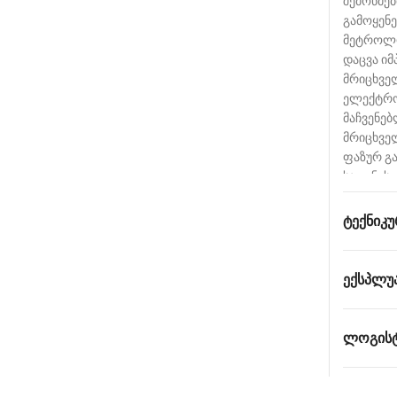
შემოწმებ
გამოყენე
მეტროლო
დაცვა იმ
მრიცხველ
ელექტრო
მაჩვენებ
მრიცხველ
ფაზურ გ
სადენის 
სტანდარ
ᲢᲔᲥᲜᲘᲙᲣ
ᲔᲥᲡᲞᲚᲣ
ᲚᲝᲒᲘᲡᲢ