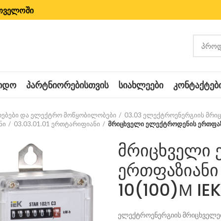
რთველოში
ᲧᲘᲓᲝ
ᲞᲐᲠᲢᲜᲘᲝᲠᲔᲑᲘᲡᲗᲕᲘᲡ
ᲡᲘᲐᲮᲚᲔᲔᲑᲘ
ᲙᲝᲜᲢᲐᲥᲢᲔᲑ
ყოებები და ელექტრო მოწყობილობები
03.03 ელექტროენერგიის მრი
ნი
03.03.01.01 ერთტარიფიანი
მრიცხველი ელექტროდენის ერთფაზი
მრიცხველი 
ერთფაზიანი 
10(100)М IEK
ელექტროენერგიის მრიცხველებ