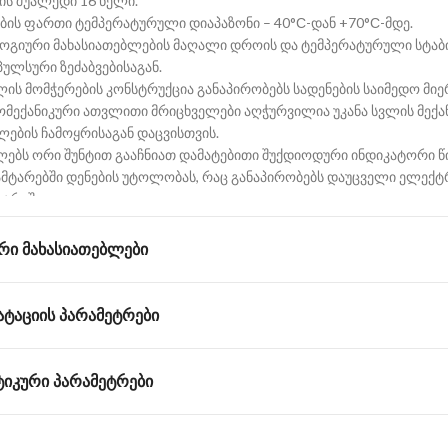
ის შუალედი 16 წელი.
ბის ფართი ტემპერატურული დიაპაზონი – 40°С-დან +70°С-მდე.
გიური მახასიათებლების მაღალი დროის და ტემპერატურული სტა
პულსური ზეძაბვებისაგან.
ის მომჭერების კონსტრუქცია განაპირობებს სადენების საიმედო მიერ
მექანიკური ათვლითი მრიცხველები აღჭურვილია უკანა სვლის მექა
ლების ჩამოყრისაგან დაცვისთვის.
ებს ორი შუნტით გააჩნიათ დამატებითი შუქდიოდური ინდიკატორი წ
ამტარებში დენების უტოლობას, რაც განაპირობებს დაუცველი ელექტ
გარეშე.
ტული ტელემეტრიული იმპულსური გამოსასვლელი.
ᲠᲘ ᲛᲐᲮᲐᲡᲘᲐᲗᲔᲑᲚᲔᲑᲘ
ᲐᲢᲐᲪᲘᲘᲡ ᲞᲐᲠᲐᲛᲔᲢᲠᲔᲑᲘ
ᲘᲙᲣᲠᲘ ᲞᲐᲠᲐᲛᲔᲢᲠᲔᲑᲘ