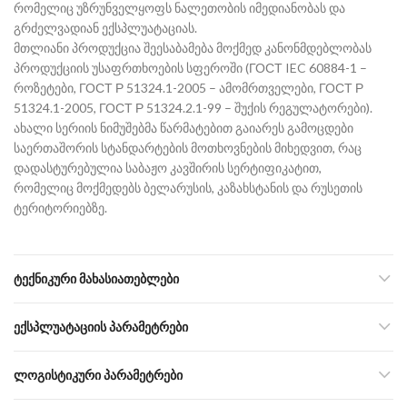
რომელიც უზრუნველყოფს ნალეთობის იმედიანობას და
გრძელვადიან ექსპლუატაციას.
მთლიანი პროდუქცია შეესაბამება მოქმედ კანონმდებლობას
პროდუქციის უსაფრთხოების სფეროში (ГОСТ IEC 60884-1 –
როზეტები, ГОСТ Р 51324.1-2005 – ამომრთველები, ГОСТ Р
51324.1-2005, ГОСТ Р 51324.2.1-99 – შუქის რეგულატორები).
ახალი სერიის ნიმუშებმა წარმატებით გაიარეს გამოცდები
საერთაშორის სტანდარტების მოთხოვნების მიხედვით, რაც
დადასტურებულია საბაჟო კავშირის სერტიფიკატით,
რომელიც მოქმედებს ბელარუსის, კაზახსტანის და რუსეთის
ტერიტორიებზე.
ᲢᲔᲥᲜᲘᲙᲣᲠᲘ ᲛᲐᲮᲐᲡᲘᲐᲗᲔᲑᲚᲔᲑᲘ
ᲔᲥᲡᲞᲚᲣᲐᲢᲐᲪᲘᲘᲡ ᲞᲐᲠᲐᲛᲔᲢᲠᲔᲑᲘ
ᲚᲝᲒᲘᲡᲢᲘᲙᲣᲠᲘ ᲞᲐᲠᲐᲛᲔᲢᲠᲔᲑᲘ