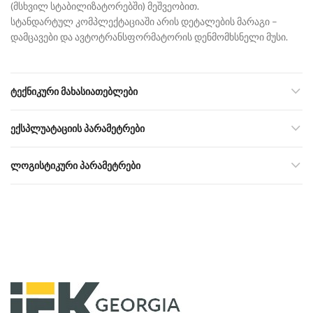
(მსხვილ სტაბილიზატორებში) მეშვეობით.
სტანდარტულ კომპლექტაციაში არის დეტალების მარაგი –
დამცავები და ავტოტრანსფორმატორის დენმომხსნელი მუსი.
ᲢᲔᲥᲜᲘᲙᲣᲠᲘ ᲛᲐᲮᲐᲡᲘᲐᲗᲔᲑᲚᲔᲑᲘ
ᲔᲥᲡᲞᲚᲣᲐᲢᲐᲪᲘᲘᲡ ᲞᲐᲠᲐᲛᲔᲢᲠᲔᲑᲘ
ᲚᲝᲒᲘᲡᲢᲘᲙᲣᲠᲘ ᲞᲐᲠᲐᲛᲔᲢᲠᲔᲑᲘ