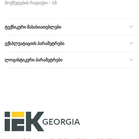
მოქმედების რადიუსი – 5მ.
ᲢᲔᲥᲜᲘᲙᲣᲠᲘ ᲛᲐᲮᲐᲡᲘᲐᲗᲔᲑᲚᲔᲑᲘ
ᲔᲥᲡᲞᲚᲣᲐᲢᲐᲪᲘᲘᲡ ᲞᲐᲠᲐᲛᲔᲢᲠᲔᲑᲘ
ᲚᲝᲒᲘᲡᲢᲘᲙᲣᲠᲘ ᲞᲐᲠᲐᲛᲔᲢᲠᲔᲑᲘ