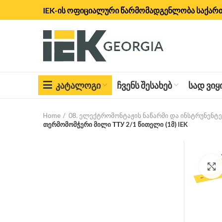
IEK-ის ოფიციალური წარმომადგენლობა საქა
ᲙᲐᲢᲐᲚᲝᲒᲘ
ᲩᲕᲔᲜᲡ ᲨᲔᲡᲐᲮᲔᲑ
ᲡᲐᲓ ᲕᲘ
Home
08. ელექტრომონტაჟის ნაწარმი და ინსტრუნენტე
თერმომომჭერი მილი ТТУ 2/1 წითელი (1მ) IEK