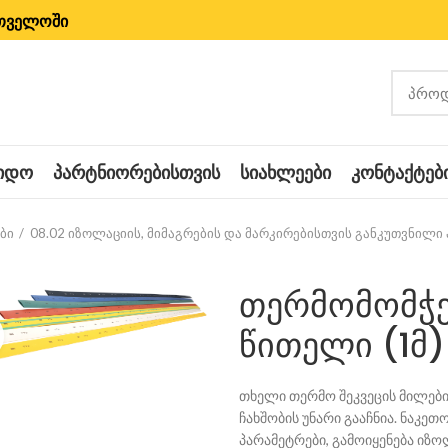
რთველოში
ᲧᲘᲓᲝ
ᲞᲐᲠᲢᲜᲘᲝᲠᲔᲑᲘᲡᲗᲕᲘᲡ
ᲡᲘᲐᲮᲚᲔᲔᲑᲘ
ᲙᲝᲜᲢᲐᲥᲢᲔᲑ
ბი
08.02 იზოლაციის, მიმაგრების და მარკირებისთვის განკუთვნილი
თერმომომჭე
წითელი (1მ)
Click to enlarge
თხელი თერმო შეკვეცის მილები
ჩახშობის უნარი გააჩნია. ნაკეთ
პარამეტრები, გამოიყენება იზო