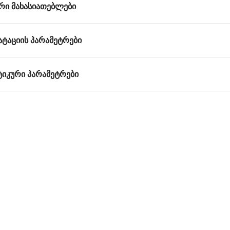
ᲠᲘ ᲛᲐᲮᲐᲡᲘᲐᲗᲔᲑᲚᲔᲑᲘ
ᲐᲢᲐᲪᲘᲘᲡ ᲞᲐᲠᲐᲛᲔᲢᲠᲔᲑᲘ
ᲘᲙᲣᲠᲘ ᲞᲐᲠᲐᲛᲔᲢᲠᲔᲑᲘ