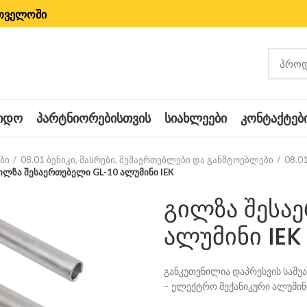
რთველოში
ᲧᲘᲓᲝ
ᲞᲐᲠᲢᲜᲘᲝᲠᲔᲑᲘᲡᲗᲕᲘᲡ
ᲡᲘᲐᲮᲚᲔᲔᲑᲘ
ᲙᲝᲜᲢᲐᲥᲢᲔᲑ
ბი
08.01 ბენიკი, მასრები, შემაერთებლები და განშტოებლები
08.0
ილზა შესაერთებელი GL-10 ალუმინი IEK
გილზა შესა
ალუმინი IEK
განკუთვნილია დაპრესვის საშუ
– ელექტრო მექანიკური ალუმინ