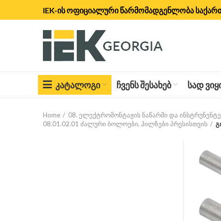
IEK-ის ოფიციალური წარმომადგენლობა საქა
ᲙᲐᲢᲐᲚᲝᲒᲘ
ᲩᲕᲔᲜᲡ ᲨᲔᲡᲐᲮᲔᲑ
ᲡᲐᲓ ᲕᲘ
Home
08. ელექტრომონტაჟის ნაწარმი და ინსტრუნენტე
08.01.02.01 ძალური ბოლოები, ჰილზები პრესისთვის
გ