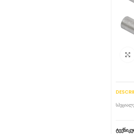
DESCRI
სპეციალუ
ᲢᲔᲥᲜᲘᲙᲣ