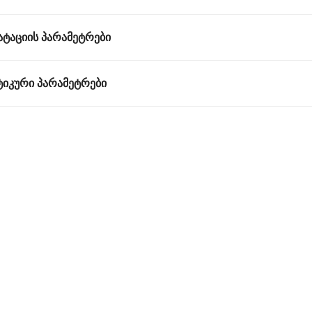
ᲐᲢᲐᲪᲘᲘᲡ ᲞᲐᲠᲐᲛᲔᲢᲠᲔᲑᲘ
ᲘᲙᲣᲠᲘ ᲞᲐᲠᲐᲛᲔᲢᲠᲔᲑᲘ