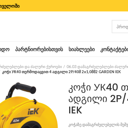
რთველოში
ᲧᲘᲓᲝ
ᲞᲐᲠᲢᲜᲘᲝᲠᲔᲑᲘᲡᲗᲕᲘᲡ
ᲡᲘᲐᲮᲚᲔᲔᲑᲘ
ᲙᲝᲜᲢᲐᲥᲢᲔᲑ
გრძელებლები და ძალური ქუროები
06.03 დამაგრძელებლები ძალურ
კოჭი УК40 თერმოდაცვით 4 ადგილი 2P/40მ 2х1,0მმ2 GARDEN IEK
კოჭი УК40 
ადგილი 2P/
IEK
კოჭაზე დამაგრძელებელის მეშ