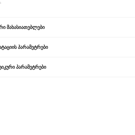
.
ᲠᲘ ᲛᲐᲮᲐᲡᲘᲐᲗᲔᲑᲚᲔᲑᲘ
ᲐᲢᲐᲪᲘᲘᲡ ᲞᲐᲠᲐᲛᲔᲢᲠᲔᲑᲘ
ᲘᲙᲣᲠᲘ ᲞᲐᲠᲐᲛᲔᲢᲠᲔᲑᲘ