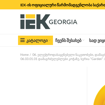
IEK-ის ოფიციალური წარმომადგენლობა საქა
ᲙᲐᲢᲐᲚᲝᲒᲘ
ᲩᲕᲔᲜᲡ ᲨᲔᲡᲐᲮᲔᲑ
ᲡᲐᲓ ᲕᲘ
Home
06. ელექტროდასაყენებელი ნაკეთობები, დამა
06.03.01.01 დამაგრძელებლები კოჭაზე, სერია "Garden"