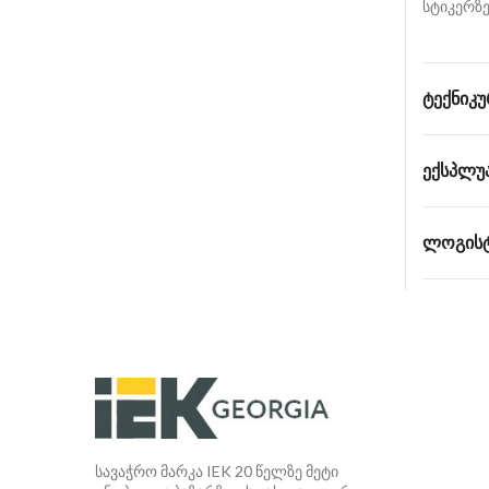
სტიკერზე
ᲢᲔᲥᲜᲘᲙᲣ
ᲔᲥᲡᲞᲚᲣ
ᲚᲝᲒᲘᲡᲢ
სავაჭრო მარკა IEK 20 წელზე მეტი